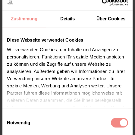
Zustimmung
Details
Über Cookies
Diese Webseite verwendet Cookies
Bath Bucket XL Black (Amazon) (Verborgen) (BT-T)
Wir verwenden Cookies, um Inhalte und Anzeigen zu
Keine Kategorie
personalisieren, Funktionen für soziale Medien anbieten
zu können und die Zugriffe auf unsere Website zu
Read more
analysieren. Außerdem geben wir Informationen zu Ihrer
Verwendung unserer Website an unsere Partner für
soziale Medien, Werbung und Analysen weiter. Unsere
Partner führen diese Informationen möglicherweise mit
weiteren Daten zusammen, die Sie ihnen bereitgestellt
haben oder die sie im Rahmen Ihrer Nutzung der Dienste
gesammelt haben.
E
Notwendig
i
n