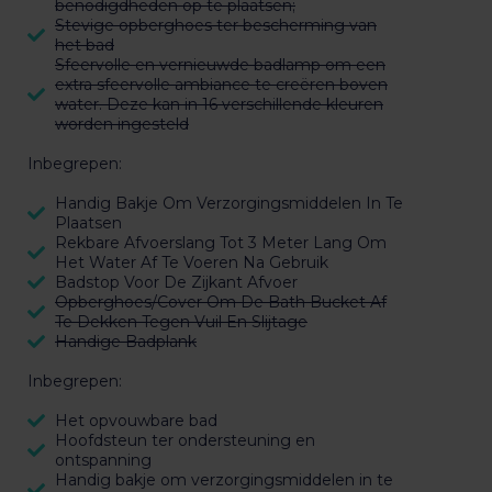
benodigdheden op te plaatsen;
Stevige opberghoes ter bescherming van
het bad
Sfeervolle en vernieuwde badlamp om een
extra sfeervolle ambiance te creëren boven
water. Deze kan in 16 verschillende kleuren
worden ingesteld
Inbegrepen:
Handig Bakje Om Verzorgingsmiddelen In Te
Plaatsen
Rekbare Afvoerslang Tot 3 Meter Lang Om
Het Water Af Te Voeren Na Gebruik
Badstop Voor De Zijkant Afvoer
Opberghoes/Cover Om De Bath Bucket Af
Te Dekken Tegen Vuil En Slijtage
Handige Badplank
Inbegrepen:
Het opvouwbare bad
Hoofdsteun ter ondersteuning en
ontspanning
Handig bakje om verzorgingsmiddelen in te