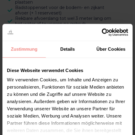
plaatsen
Badstoppenset voor de bodem- en zijkant
afvoer (+ 1 reserveset)
Rekbare afvoerslang tot wel 3 meter lang om
het water af te voeren na gebruik
Luxe en afritsbaar badkussen t.w.v. €59,-
Handige deksels om de watertemperatuur
langer vast te houden en om
benodigdheden op te plaatsen;
Zustimmung
Details
Über Cookies
Stevige opberghoes ter bescherming van
het bad
Sfeervolle en vernieuwde badlamp om een
extra sfeervolle ambiance te creëren boven
Diese Webseite verwendet Cookies
water. Deze kan in 16 verschillende kleuren
worden ingesteld
Wir verwenden Cookies, um Inhalte und Anzeigen zu
personalisieren, Funktionen für soziale Medien anbieten
Inbegrepen:
zu können und die Zugriffe auf unsere Website zu
Handig Bakje Om Verzorgingsmiddelen In Te
analysieren. Außerdem geben wir Informationen zu Ihrer
Plaatsen
Verwendung unserer Website an unsere Partner für
Rekbare Afvoerslang Tot 3 Meter Lang Om
Het Water Af Te Voeren Na Gebruik
soziale Medien, Werbung und Analysen weiter. Unsere
Badstop Voor De Zijkant Afvoer
Partner führen diese Informationen möglicherweise mit
Opberghoes/Cover Om De Bath Bucket Af
weiteren Daten zusammen, die Sie ihnen bereitgestellt
Te Dekken Tegen Vuil En Slijtage