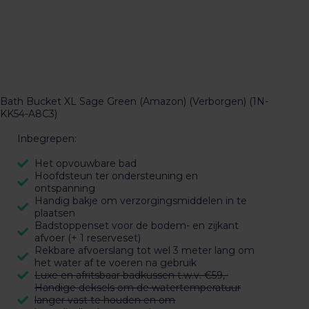
Bath Bucket XL Sage Green (Amazon) (Verborgen) (1N-
KK54-A8C3)
Inbegrepen:
Het opvouwbare bad
Hoofdsteun ter ondersteuning en
ontspanning
Handig bakje om verzorgingsmiddelen in te
plaatsen
Badstoppenset voor de bodem- en zijkant
afvoer (+ 1 reserveset)
Rekbare afvoerslang tot wel 3 meter lang om
het water af te voeren na gebruik
Luxe en afritsbaar badkussen t.w.v. €59,-
Handige deksels om de watertemperatuur
langer vast te houden en om